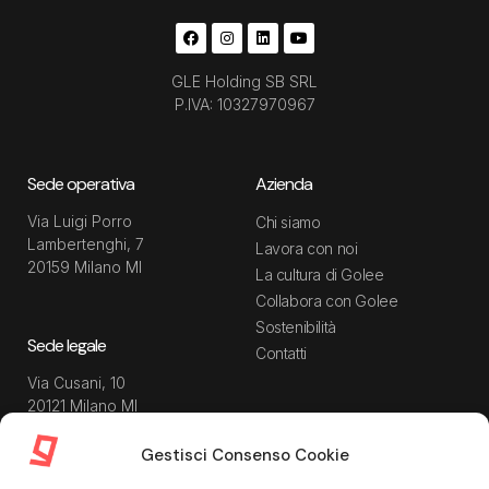
GLE Holding SB SRL
P.IVA: 10327970967
Sede operativa
Azienda
Via Luigi Porro
Chi siamo
Lambertenghi, 7
Lavora con noi
20159 Milano MI
La cultura di Golee
Collabora con Golee
Sostenibilità
Sede legale
Contatti
Via Cusani, 10
20121 Milano MI
Gestisci Consenso Cookie
Risorse
Guida utente