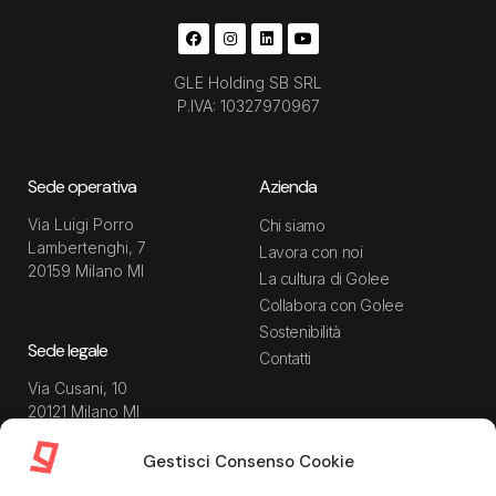
GLE Holding SB SRL
P.IVA: 10327970967
Sede operativa
Azienda
Via Luigi Porro
Chi siamo
Lambertenghi, 7
Lavora con noi
20159 Milano MI
La cultura di Golee
Collabora con Golee
Sostenibilità
Sede legale
Contatti
Via Cusani, 10
20121 Milano MI
Gestisci Consenso Cookie
Risorse
Guida utente