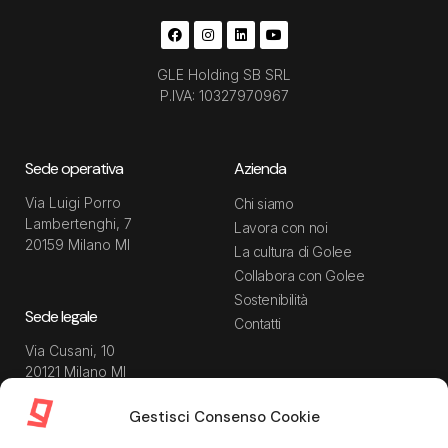
GLE Holding SB SRL
P.IVA: 10327970967
Sede operativa
Azienda
Via Luigi Porro
Chi siamo
Lambertenghi, 7
Lavora con noi
20159 Milano MI
La cultura di Golee
Collabora con Golee
Sostenibilità
Sede legale
Contatti
Via Cusani, 10
20121 Milano MI
Gestisci Consenso Cookie
Risorse
Guida utente