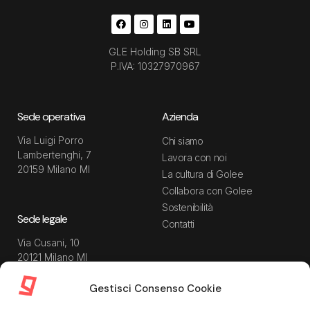
GLE Holding SB SRL
P.IVA: 10327970967
Sede operativa
Azienda
Via Luigi Porro
Chi siamo
Lambertenghi, 7
Lavora con noi
20159 Milano MI
La cultura di Golee
Collabora con Golee
Sostenibilità
Sede legale
Contatti
Via Cusani, 10
20121 Milano MI
Gestisci Consenso Cookie
Risorse
Guida utente