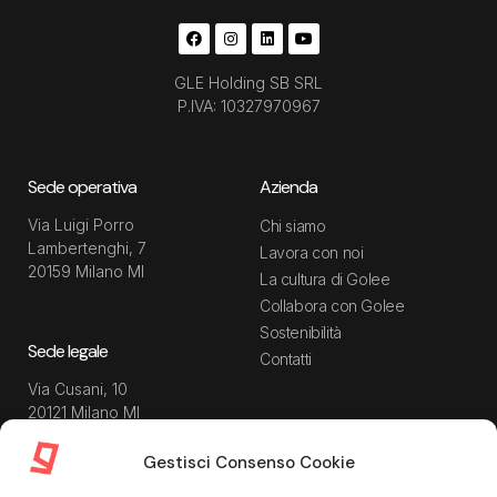
GLE Holding SB SRL
P.IVA: 10327970967
Sede operativa
Azienda
Via Luigi Porro
Chi siamo
Lambertenghi, 7
Lavora con noi
20159 Milano MI
La cultura di Golee
Collabora con Golee
Sostenibilità
Sede legale
Contatti
Via Cusani, 10
20121 Milano MI
Gestisci Consenso Cookie
Risorse
Guida utente