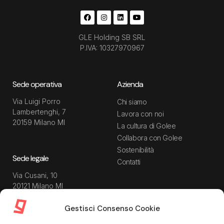
GLE Holding SB SRL
P.IVA: 10327970967
Sede operativa
Azienda
Via Luigi Porro
Chi siamo
Lambertenghi, 7
Lavora con noi
20159 Milano MI
La cultura di Golee
Collabora con Golee
Sostenibilità
Sede legale
Contatti
Via Cusani, 10
20121 Milano MI
Gestisci Consenso Cookie
Risorse
Guida utente