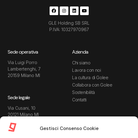
GLE Holding SB SRL
P.IVA: 10327970967
Sede operativa
Azienda
Via Luigi Porro
Chi siamo
Lambertenghi, 7
Lavora con noi
20159 Milano MI
La cultura di Golee
Collabora con Golee
Sostenibilità
Sede legale
Contatti
Via Cusani, 10
20121 Milano MI
Gestisci Consenso Cookie
Risorse
Guida utente