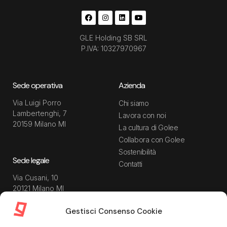
GLE Holding SB SRL
P.IVA: 10327970967
Sede operativa
Azienda
Via Luigi Porro
Chi siamo
Lambertenghi, 7
Lavora con noi
20159 Milano MI
La cultura di Golee
Collabora con Golee
Sostenibilità
Sede legale
Contatti
Via Cusani, 10
20121 Milano MI
Gestisci Consenso Cookie
Risorse
Guida utente