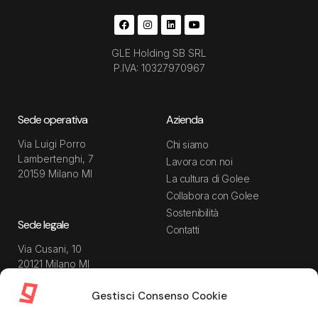
GLE Holding SB SRL
P.IVA: 10327970967
Sede operativa
Azienda
Via Luigi Porro
Chi siamo
Lambertenghi, 7
Lavora con noi
20159 Milano MI
La cultura di Golee
Collabora con Golee
Sostenibilità
Sede legale
Contatti
Via Cusani, 10
20121 Milano MI
Gestisci Consenso Cookie
Risorse
Guida utente