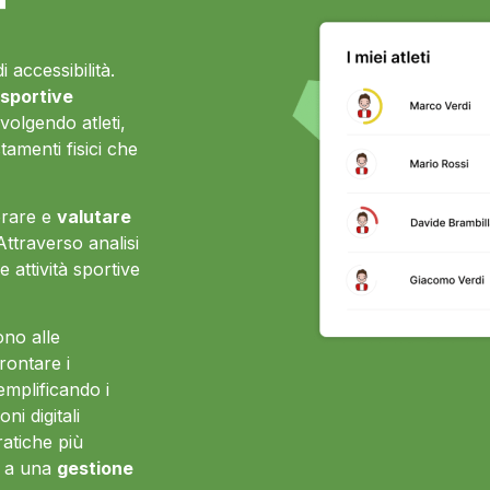
 accessibilità.
 sportive
nvolgendo atleti,
tamenti fisici che
torare e
valutare
 Attraverso analisi
e attività sportive
ono alle
rontare i
emplificando i
ni digitali
ratiche più
e a una
gestione