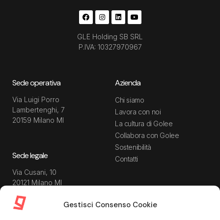
GLE Holding SB SRL
P.IVA: 10327970967
Sede operativa
Azienda
Via Luigi Porro
Chi siamo
Lambertenghi, 7
Lavora con noi
20159 Milano MI
La cultura di Golee
Collabora con Golee
Sostenibilità
Sede legale
Contatti
Via Cusani, 10
20121 Milano MI
Gestisci Consenso Cookie
Risorse
Guida utente