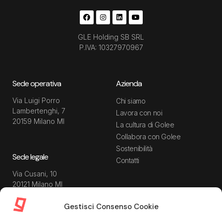
GLE Holding SB SRL
P.IVA: 10327970967
Sede operativa
Azienda
Via Luigi Porro
Chi siamo
Lambertenghi, 7
Lavora con noi
20159 Milano MI
La cultura di Golee
Collabora con Golee
Sostenibilità
Sede legale
Contatti
Via Cusani, 10
20121 Milano MI
Gestisci Consenso Cookie
Risorse
Guida utente