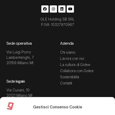
GLE Holding SB SRL
P.IVA: 10327970967
Sede operativa
Azienda
Via Luigi Porro
Chi siamo
Lambertenghi, 7
Lavora con noi
20159 Milano MI
La cultura di Golee
Collabora con Golee
Sostenibilità
Sede legale
Contatti
Via Cusani, 10
20121 Milano MI
Gestisci Consenso Cookie
Risorse
Guida utente