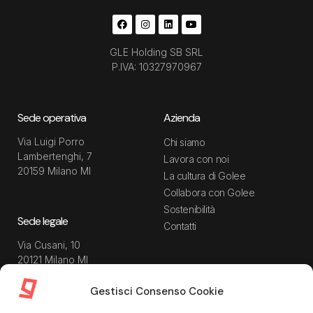
GLE Holding SB SRL
P.IVA: 10327970967
Sede operativa
Azienda
Via Luigi Porro
Chi siamo
Lambertenghi, 7
Lavora con noi
20159 Milano MI
La cultura di Golee
Collabora con Golee
Sostenibilità
Sede legale
Contatti
Via Cusani, 10
20121 Milano MI
Gestisci Consenso Cookie
Risorse
Guida utente