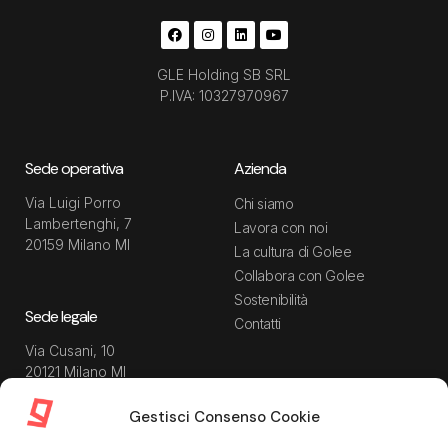
GLE Holding SB SRL
P.IVA: 10327970967
Sede operativa
Azienda
Via Luigi Porro
Chi siamo
Lambertenghi, 7
Lavora con noi
20159 Milano MI
La cultura di Golee
Collabora con Golee
Sostenibilità
Sede legale
Contatti
Via Cusani, 10
20121 Milano MI
Gestisci Consenso Cookie
Risorse
Guida utente