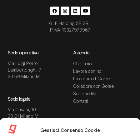
GLE Holding SB SRL
P.IVA: 10327970967
Sede operativa
Azienda
Via Luigi Porro
Chi siamo
Lambertenghi, 7
Lavora con noi
20159 Milano MI
La cultura di Golee
Collabora con Golee
Sostenibilità
Sede legale
Contatti
Via Cusani, 10
20121 Milano MI
Gestisci Consenso Cookie
Risorse
Guida utente