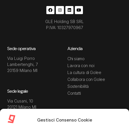
GLE Holding SB SRL
P.IVA: 10327970967
Sede operativa
Azienda
Via Luigi Porro
Chi siamo
Lambertenghi, 7
Lavora con noi
20159 Milano MI
La cultura di Golee
Collabora con Golee
Sostenibilità
Sede legale
Contatti
Via Cusani, 10
20121 Milano MI
Gestisci Consenso Cookie
Risorse
Guida utente