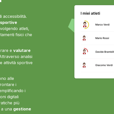
 accessibilità.
 sportive
nvolgendo atleti,
tamenti fisici che
torare e
valutare
 Attraverso analisi
e attività sportive
ono alle
rontare i
emplificando i
ni digitali
ratiche più
e a una
gestione