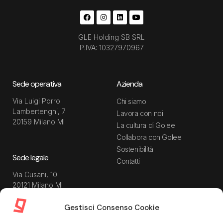
GLE Holding SB SRL
P.IVA: 10327970967
Sede operativa
Azienda
Via Luigi Porro
Chi siamo
Lambertenghi, 7
Lavora con noi
20159 Milano MI
La cultura di Golee
Collabora con Golee
Sostenibilità
Sede legale
Contatti
Via Cusani, 10
20121 Milano MI
Gestisci Consenso Cookie
Risorse
Guida utente