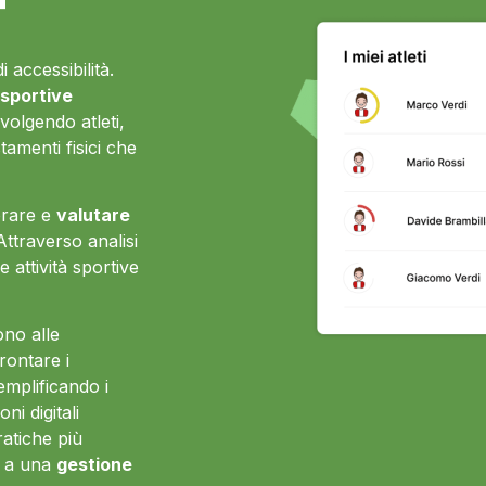
 accessibilità.
 sportive
nvolgendo atleti,
tamenti fisici che
torare e
valutare
 Attraverso analisi
e attività sportive
ono alle
rontare i
emplificando i
ni digitali
ratiche più
e a una
gestione