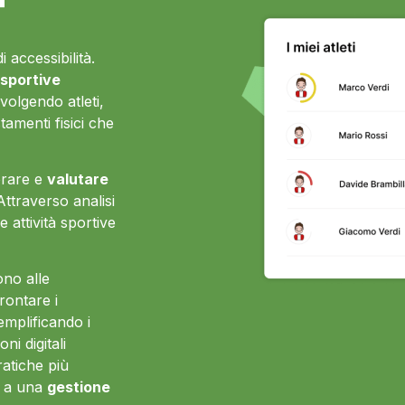
 accessibilità.
 sportive
nvolgendo atleti,
tamenti fisici che
torare e
valutare
 Attraverso analisi
e attività sportive
ono alle
rontare i
emplificando i
ni digitali
ratiche più
e a una
gestione