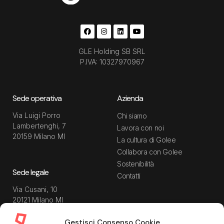
GLE Holding SB SRL
P.IVA: 10327970967
Sede operativa
Azienda
Via Luigi Porro
Chi siamo
Lambertenghi, 7
Lavora con noi
20159 Milano MI
La cultura di Golee
Collabora con Golee
Sostenibilità
Sede legale
Contatti
Via Cusani, 10
20121 Milano MI
Gestisci Consenso Cookie