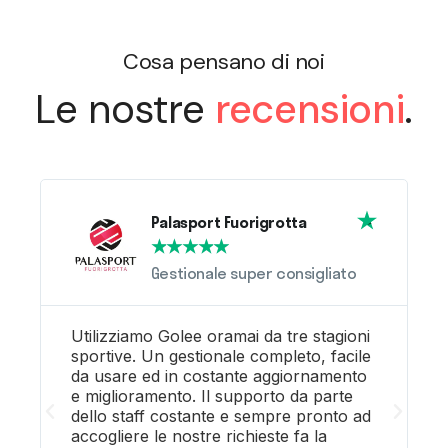
Cosa pensano di noi
Le nostre
recensioni
.
Palasport Fuorigrotta
★
★
★
★
★
Gestionale super consigliato
Utilizziamo Golee oramai da tre stagioni
sportive. Un gestionale completo, facile
D
da usare ed in costante aggiornamento
d
e miglioramento. Il supporto da parte
s
dello staff costante e sempre pronto ad
c
accogliere le nostre richieste fa la
n