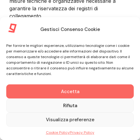
misure tecniche e organizzative necessarie a
garantire la riservatezza dei registri di
collegamento.
Gestisci Consenso Cookie
9. INFORMAZIONI FORNITE DAL
Per fornire le migliori esperienze, utilizziamo tecnologie come i cookie
CLIENTE
per memorizzare e/o accedere alle informazioni del dispositivo. Il
consenso a queste tecnologie ci permetterà di elaborare dati come il
comportamento di navigazione o ID unici su questo sito. Non
9.1. Nel corso della procedura di sottoscrizione del
acconsentire o ritirare il consenso può influire negativamente su alcune
caratteristiche e funzioni.
Contratto e nel corso dell’intero rapporto
commerciale con il Cliente, GLE tratta informazioni
non personali riguardanti il Professionista
Accetta
associato all’Account Amministratore, oltre a
Rifiuta
informazioni personali riguardanti il Professionista
stesso o dipendenti, collaboratori e Utenti. In ogni
Visualizza preferenze
caso il Cliente si impegna a fornire informazioni
veritiere, accurate e complete e ad astenersi dal
Cookie Policy
Privacy Policy
rappresentare falsamente il rapporto con qualsiasi