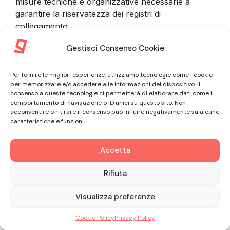
misure tecniche e organizzative necessarie a
garantire la riservatezza dei registri di
collegamento.
Gestisci Consenso Cookie
9. INFORMAZIONI FORNITE DAL
Per fornire le migliori esperienze, utilizziamo tecnologie come i cookie
CLIENTE
per memorizzare e/o accedere alle informazioni del dispositivo. Il
consenso a queste tecnologie ci permetterà di elaborare dati come il
comportamento di navigazione o ID unici su questo sito. Non
9.1. Nel corso della procedura di sottoscrizione del
acconsentire o ritirare il consenso può influire negativamente su alcune
caratteristiche e funzioni.
Contratto e nel corso dell’intero rapporto
commerciale con il Cliente, GLE tratta informazioni
non personali riguardanti il Professionista
Accetta
associato all’Account Amministratore, oltre a
Rifiuta
informazioni personali riguardanti il Professionista
stesso o dipendenti, collaboratori e Utenti. In ogni
Visualizza preferenze
caso il Cliente si impegna a fornire informazioni
veritiere, accurate e complete e ad astenersi dal
Cookie Policy
Privacy Policy
rappresentare falsamente il rapporto con qualsiasi