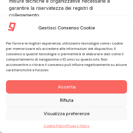
misure tecniche e organizzative necessarie a
garantire la riservatezza dei registri di
collegamento.
Gestisci Consenso Cookie
9. INFORMAZIONI FORNITE DAL
Per fornire le migliori esperienze, utilizziamo tecnologie come i cookie
CLIENTE
per memorizzare e/o accedere alle informazioni del dispositivo. Il
consenso a queste tecnologie ci permetterà di elaborare dati come il
comportamento di navigazione o ID unici su questo sito. Non
9.1. Nel corso della procedura di sottoscrizione del
acconsentire o ritirare il consenso può influire negativamente su alcune
caratteristiche e funzioni.
Contratto e nel corso dell’intero rapporto
commerciale con il Cliente, GLE tratta informazioni
non personali riguardanti il Professionista
Accetta
associato all’Account Amministratore, oltre a
Rifiuta
informazioni personali riguardanti il Professionista
stesso o dipendenti, collaboratori e Utenti. In ogni
Visualizza preferenze
caso il Cliente si impegna a fornire informazioni
veritiere, accurate e complete e ad astenersi dal
Cookie Policy
Privacy Policy
rappresentare falsamente il rapporto con qualsiasi