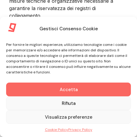
misure tecniche e organizzative necessarie a
garantire la riservatezza dei registri di
collegamento.
Gestisci Consenso Cookie
9. INFORMAZIONI FORNITE DAL
Per fornire le migliori esperienze, utilizziamo tecnologie come i cookie
CLIENTE
per memorizzare e/o accedere alle informazioni del dispositivo. Il
consenso a queste tecnologie ci permetterà di elaborare dati come il
comportamento di navigazione o ID unici su questo sito. Non
9.1. Nel corso della procedura di sottoscrizione del
acconsentire o ritirare il consenso può influire negativamente su alcune
caratteristiche e funzioni.
Contratto e nel corso dell’intero rapporto
commerciale con il Cliente, GLE tratta informazioni
non personali riguardanti il Professionista
Accetta
associato all’Account Amministratore, oltre a
Rifiuta
informazioni personali riguardanti il Professionista
stesso o dipendenti, collaboratori e Utenti. In ogni
Visualizza preferenze
caso il Cliente si impegna a fornire informazioni
veritiere, accurate e complete e ad astenersi dal
Cookie Policy
Privacy Policy
rappresentare falsamente il rapporto con qualsiasi