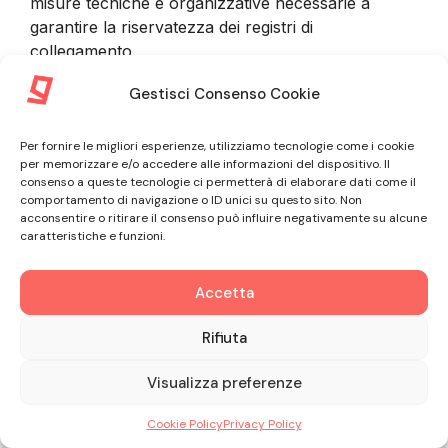
misure tecniche e organizzative necessarie a
garantire la riservatezza dei registri di
collegamento.
Gestisci Consenso Cookie
9. INFORMAZIONI FORNITE DAL
Per fornire le migliori esperienze, utilizziamo tecnologie come i cookie
CLIENTE
per memorizzare e/o accedere alle informazioni del dispositivo. Il
consenso a queste tecnologie ci permetterà di elaborare dati come il
comportamento di navigazione o ID unici su questo sito. Non
9.1. Nel corso della procedura di sottoscrizione del
acconsentire o ritirare il consenso può influire negativamente su alcune
caratteristiche e funzioni.
Contratto e nel corso dell’intero rapporto
commerciale con il Cliente, GLE tratta informazioni
non personali riguardanti il Professionista
Accetta
associato all’Account Amministratore, oltre a
Rifiuta
informazioni personali riguardanti il Professionista
stesso o dipendenti, collaboratori e Utenti. In ogni
Visualizza preferenze
caso il Cliente si impegna a fornire informazioni
veritiere, accurate e complete e ad astenersi dal
Cookie Policy
Privacy Policy
rappresentare falsamente il rapporto con qualsiasi