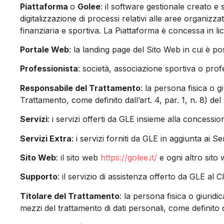
Piattaforma
o
Golee
: il software gestionale creato e
digitalizzazione di processi relativi alle aree organizza
finanziaria e sportiva. La Piattaforma è concessa in li
Portale Web
: la landing page del Sito Web in cui è pos
Professionista
: società, associazione sportiva o profe
Responsabile del Trattamento
: la persona fisica o g
Trattamento, come definito dall’art. 4, par. 1, n. 8) de
Servizi
: i servizi offerti da GLE insieme alla concessio
Servizi Extra
: i servizi forniti da GLE in aggiunta ai S
Sito Web
: il sito web
https://golee.it/
e ogni altro sito
Supporto
: il servizio di assistenza offerto da GLE al Cl
Titolare del Trattamento
: la persona fisica o giuridi
mezzi del trattamento di dati personali, come definito da