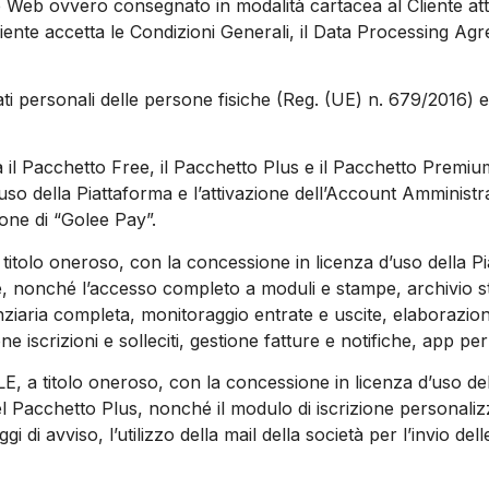
e Web ovvero consegnato in modalità cartacea al Cliente attr
Cliente accetta le Condizioni Generali, il Data Processing Ag
ti personali delle persone fisiche (Reg. (UE) n. 679/2016) 
a il Pacchetto Free, il Pacchetto Plus e il Pacchetto Premi
’uso della Piattaforma e l’attivazione dell’Account Amministr
zione di “Golee Pay”.
a titolo oneroso, con la concessione in licenza d’uso della P
, nonché l’accesso completo a moduli e stampe, archivio stori
anziaria completa, monitoraggio entrate e uscite, elaborazion
iscrizioni e solleciti, gestione fatture e notifiche, app per
LE, a titolo oneroso, con la concessione in licenza d’uso del
el Pacchetto Plus, nonché il modulo di iscrizione personali
i di avviso, l’utilizzo della mail della società per l’invio de