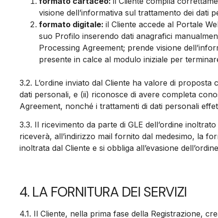
formato cartaceo:
il Cliente compila correttame
visione dell’informativa sul trattamento dei dati p
formato digitale:
il Cliente accede al Portale Web
suo Profilo inserendo dati anagrafici manualmente
Processing Agreement; prende visione dell’informat
presente in calce al modulo iniziale per terminar
3.2.
L’ordine inviato dal Cliente ha valore di proposta co
dati personali, e (ii) riconosce di avere completa con
Agreement, nonché i trattamenti di dati personali effet
3.3.
Il ricevimento da parte di GLE dell’ordine inoltrat
riceverà, all’indirizzo mail fornito dal medesimo, la f
inoltrata dal Cliente e si obbliga all’evasione dell’ordine
4. LA FORNITURA DEI SERVIZI
4.1.
Il Cliente, nella prima fase della Registrazione, 