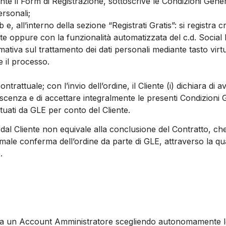
nte il Form di Registrazione, sottoscrive le Condizioni Gene
ersonali;
 e, all’interno della sezione “Registrati Gratis”: si registra
 oppure con la funzionalità automatizzata del c.d. Social L
iva sul trattamento dei dati personali mediante tasto virtual
e il processo.
ntrattuale; con l’invio dell’ordine, il Cliente (i) dichiara di
oscenza e di accettare integralmente le presenti Condizioni G
tuati da GLE per conto del Cliente.
o dal Cliente non equivale alla conclusione del Contratto, ch
ormale conferma dell’ordine da parte di GLE, attraverso la q
.
crea un Account Amministratore scegliendo autonomamente le 