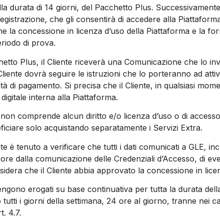
lla durata di 14 giorni, del Pacchetto Plus. Successivamente,
egistrazione, che gli consentirà di accedere alla Piattafor
la concessione in licenza d’uso della Piattaforma e la fornit
periodo di prova.
hetto Plus, il Cliente riceverà una Comunicazione che lo invi
liente dovrà seguire le istruzioni che lo porteranno ad attiva
tà di pagamento. Si precisa che il Cliente, in qualsiasi mome
gitale interna alla Piattaforma.
non comprende alcun diritto e/o licenza d’uso o di accesso ai
eficiare solo acquistando separatamente i Servizi Extra.
e è tenuto a verificare che tutti i dati comunicati a GLE, incl
 ore dalla comunicazione delle Credenziali d’Accesso, di even
nsidera che il Cliente abbia approvato la concessione in licen
vengono erogati su base continuativa per tutta la durata dell
 tutti i giorni della settimana, 24 ore al giorno, tranne nei c
t. 4.7.