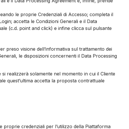
rali e il Data Processing Agreement e, infine, prende
 creando le proprie Credenziali di Accesso; completa il
ogin; accetta le Condizioni Generali e il Data
e (c.d. point and click) e infine clicca sul pulsante
 aver preso visione dell’informativa sul trattamento dei
enerali, le disposizioni concernenti il Data Processing
e si realizzerà solamente nel momento in cui il Cliente
uale quest’ultima accetta la proposta contrattuale
proprie credenziali per l’utilizzo della Piattaforma