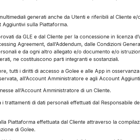
multimediali generati anche da Utenti e riferibili al Cliente e/
 Aggiuntivi sulla Piattaforma.
provati da GLE e dal Cliente per la concessione in licenza d’
cessing Agreement, dall’Addendum, dalle Condizioni Generali
personali e da ogni altro allegato e/o documento e/o istruzion
ati, ne costituiscono parti integranti e sostanziali.
genere, tutti i diritti di accesso a Golee e alle App in osservanz
ervata, all’Account Amministratore e agli Account Aggiuntivi, 
onnesse all’Account Amministratore di un Cliente.
a i trattamenti di dati personali effettuati dal Responsabile
alla Piattaforma effettuata dal Cliente attraverso la compil
azione di Golee.