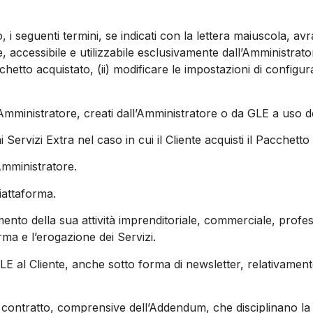
to, i seguenti termini, se indicati con la lettera maiuscola, av
te, accessibile e utilizzabile esclusivamente dall’Amministrat
cchetto acquistato, (ii) modificare le impostazioni di configur
 Amministratore, creati dall’Amministratore o da GLE a uso de
 ai Servizi Extra nel caso in cui il Cliente acquisti il Pacchet
Amministratore.
Piattaforma.
imento della sua attività imprenditoriale, commerciale, profe
rma e l’erogazione dei Servizi.
LE al Cliente, anche sotto forma di newsletter, relativamen
di contratto, comprensive dell’Addendum, che disciplinano la