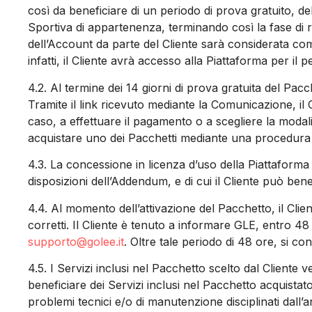
così da beneficiare di un periodo di prova gratuito, de
Sportiva di appartenenza, terminando così la fase di r
dell’Account da parte del Cliente sarà considerata come 
infatti, il Cliente avrà accesso alla Piattaforma per il 
4.2.
Al termine dei 14 giorni di prova gratuita del Pacc
Tramite il link ricevuto mediante la Comunicazione, il C
caso, a effettuare il pagamento o a scegliere la modali
acquistare uno dei Pacchetti mediante una procedura di
4.3.
La concessione in licenza d’uso della Piattaforma 
disposizioni dell’Addendum, e di cui il Cliente può ben
4.4.
Al momento dell’attivazione del Pacchetto, il Client
corretti. Il Cliente è tenuto a informare GLE, entro 48
supporto@golee.it
. Oltre tale periodo di 48 ore, si co
4.5.
I Servizi inclusi nel Pacchetto scelto dal Cliente 
beneficiare dei Servizi inclusi nel Pacchetto acquistato
problemi tecnici e/o di manutenzione disciplinati dall’ar