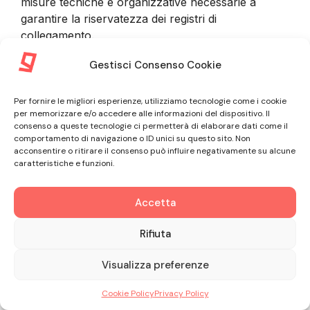
misure tecniche e organizzative necessarie a
garantire la riservatezza dei registri di
collegamento.
Gestisci Consenso Cookie
9. INFORMAZIONI FORNITE DAL
Per fornire le migliori esperienze, utilizziamo tecnologie come i cookie
CLIENTE
per memorizzare e/o accedere alle informazioni del dispositivo. Il
consenso a queste tecnologie ci permetterà di elaborare dati come il
comportamento di navigazione o ID unici su questo sito. Non
9.1. Nel corso della procedura di sottoscrizione del
acconsentire o ritirare il consenso può influire negativamente su alcune
caratteristiche e funzioni.
Contratto e nel corso dell’intero rapporto
commerciale con il Cliente, GLE tratta informazioni
non personali riguardanti il Professionista
Accetta
associato all’Account Amministratore, oltre a
Rifiuta
informazioni personali riguardanti il Professionista
stesso o dipendenti, collaboratori e Utenti. In ogni
Visualizza preferenze
caso il Cliente si impegna a fornire informazioni
veritiere, accurate e complete e ad astenersi dal
Cookie Policy
Privacy Policy
rappresentare falsamente il rapporto con qualsiasi