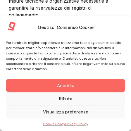
misure tecniche e organizzative necessarie a
garantire la riservatezza dei registri di
collegamento.
Gestisci Consenso Cookie
9. INFORMAZIONI FORNITE DAL
Per fornire le migliori esperienze, utilizziamo tecnologie come i cookie
CLIENTE
per memorizzare e/o accedere alle informazioni del dispositivo. Il
consenso a queste tecnologie ci permetterà di elaborare dati come il
comportamento di navigazione o ID unici su questo sito. Non
9.1. Nel corso della procedura di sottoscrizione del
acconsentire o ritirare il consenso può influire negativamente su alcune
caratteristiche e funzioni.
Contratto e nel corso dell’intero rapporto
commerciale con il Cliente, GLE tratta informazioni
non personali riguardanti il Professionista
Accetta
associato all’Account Amministratore, oltre a
Rifiuta
informazioni personali riguardanti il Professionista
stesso o dipendenti, collaboratori e Utenti. In ogni
Visualizza preferenze
caso il Cliente si impegna a fornire informazioni
veritiere, accurate e complete e ad astenersi dal
Cookie Policy
Privacy Policy
rappresentare falsamente il rapporto con qualsiasi