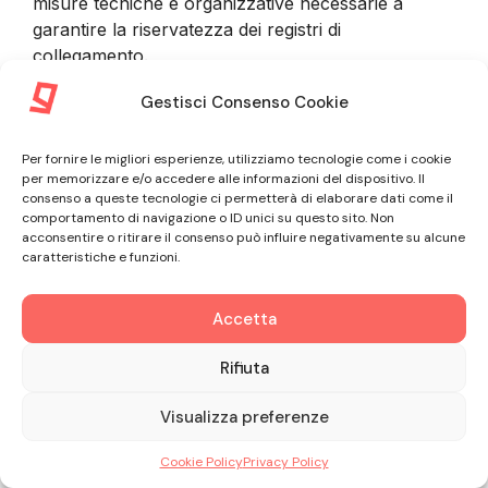
misure tecniche e organizzative necessarie a
garantire la riservatezza dei registri di
collegamento.
Gestisci Consenso Cookie
9. INFORMAZIONI FORNITE DAL
Per fornire le migliori esperienze, utilizziamo tecnologie come i cookie
CLIENTE
per memorizzare e/o accedere alle informazioni del dispositivo. Il
consenso a queste tecnologie ci permetterà di elaborare dati come il
comportamento di navigazione o ID unici su questo sito. Non
9.1. Nel corso della procedura di sottoscrizione del
acconsentire o ritirare il consenso può influire negativamente su alcune
caratteristiche e funzioni.
Contratto e nel corso dell’intero rapporto
commerciale con il Cliente, GLE tratta informazioni
non personali riguardanti il Professionista
Accetta
associato all’Account Amministratore, oltre a
Rifiuta
informazioni personali riguardanti il Professionista
stesso o dipendenti, collaboratori e Utenti. In ogni
Visualizza preferenze
caso il Cliente si impegna a fornire informazioni
veritiere, accurate e complete e ad astenersi dal
Cookie Policy
Privacy Policy
rappresentare falsamente il rapporto con qualsiasi