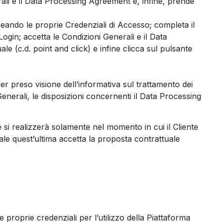
rali e il Data Processing Agreement e, infine, prende
 creando le proprie Credenziali di Accesso; completa il
ogin; accetta le Condizioni Generali e il Data
e (c.d. point and click) e infine clicca sul pulsante
 aver preso visione dell’informativa sul trattamento dei
enerali, le disposizioni concernenti il Data Processing
e si realizzerà solamente nel momento in cui il Cliente
uale quest’ultima accetta la proposta contrattuale
proprie credenziali per l’utilizzo della Piattaforma