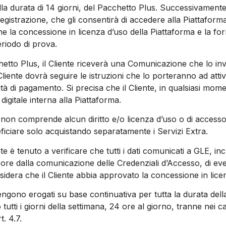
lla durata di 14 giorni, del Pacchetto Plus. Successivamente,
egistrazione, che gli consentirà di accedere alla Piattafor
la concessione in licenza d’uso della Piattaforma e la fornit
periodo di prova.
hetto Plus, il Cliente riceverà una Comunicazione che lo invi
liente dovrà seguire le istruzioni che lo porteranno ad attiva
tà di pagamento. Si precisa che il Cliente, in qualsiasi mome
gitale interna alla Piattaforma.
non comprende alcun diritto e/o licenza d’uso o di accesso ai
eficiare solo acquistando separatamente i Servizi Extra.
e è tenuto a verificare che tutti i dati comunicati a GLE, incl
 ore dalla comunicazione delle Credenziali d’Accesso, di even
nsidera che il Cliente abbia approvato la concessione in licen
vengono erogati su base continuativa per tutta la durata dell
 tutti i giorni della settimana, 24 ore al giorno, tranne nei c
t. 4.7.