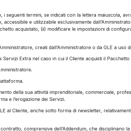
to, i seguenti termini, se indicati con la lettera maiuscola, av
te, accessibile e utilizzabile esclusivamente dall’Amministrat
cchetto acquistato, (ii) modificare le impostazioni di configur
 Amministratore, creati dall’Amministratore o da GLE a uso de
 ai Servizi Extra nel caso in cui il Cliente acquisti il Pacchet
Amministratore.
Piattaforma.
imento della sua attività imprenditoriale, commerciale, profe
rma e l’erogazione dei Servizi.
LE al Cliente, anche sotto forma di newsletter, relativamen
di contratto, comprensive dell’Addendum, che disciplinano la