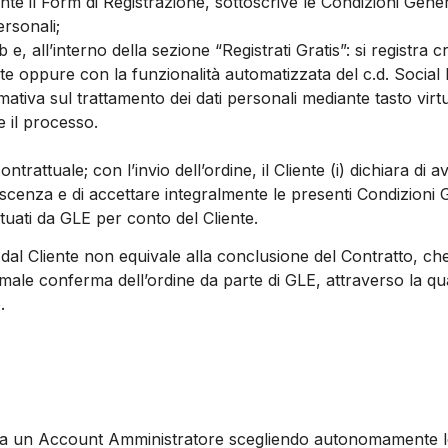
nte il Form di Registrazione, sottoscrive le Condizioni Gene
ersonali;
 e, all’interno della sezione “Registrati Gratis”: si registra
 oppure con la funzionalità automatizzata del c.d. Social L
iva sul trattamento dei dati personali mediante tasto virtual
e il processo.
ntrattuale; con l’invio dell’ordine, il Cliente (i) dichiara di
oscenza e di accettare integralmente le presenti Condizioni G
tuati da GLE per conto del Cliente.
o dal Cliente non equivale alla conclusione del Contratto, ch
ormale conferma dell’ordine da parte di GLE, attraverso la q
.
crea un Account Amministratore scegliendo autonomamente le 