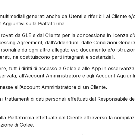
multimediali generati anche da Utenti e riferibili al Cliente e/
 Aggiuntivi sulla Piattaforma.
provati da GLE e dal Cliente per la concessione in licenza d’
cessing Agreement, dall’Addendum, dalle Condizioni Generali
personali e da ogni altro allegato e/o documento e/o istruzion
ati, ne costituiscono parti integranti e sostanziali.
genere, tutti i diritti di accesso a Golee e alle App in osservanz
ervata, all’Account Amministratore e agli Account Aggiuntivi, 
onnesse all’Account Amministratore di un Cliente.
a i trattamenti di dati personali effettuati dal Responsabile
alla Piattaforma effettuata dal Cliente attraverso la compil
azione di Golee.