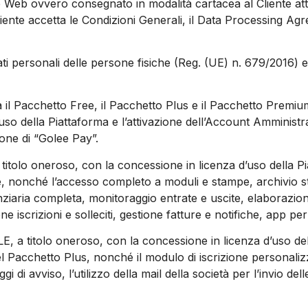
e Web ovvero consegnato in modalità cartacea al Cliente attr
Cliente accetta le Condizioni Generali, il Data Processing Ag
ti personali delle persone fisiche (Reg. (UE) n. 679/2016) 
a il Pacchetto Free, il Pacchetto Plus e il Pacchetto Premi
’uso della Piattaforma e l’attivazione dell’Account Amministr
zione di “Golee Pay”.
a titolo oneroso, con la concessione in licenza d’uso della P
, nonché l’accesso completo a moduli e stampe, archivio stori
anziaria completa, monitoraggio entrate e uscite, elaborazion
iscrizioni e solleciti, gestione fatture e notifiche, app per
LE, a titolo oneroso, con la concessione in licenza d’uso del
el Pacchetto Plus, nonché il modulo di iscrizione personali
i di avviso, l’utilizzo della mail della società per l’invio de