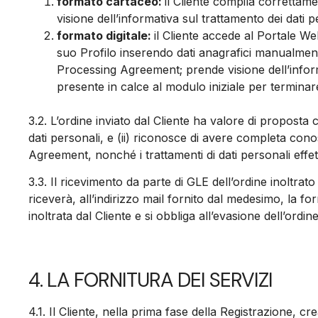
formato cartaceo:
il Cliente compila correttame
visione dell’informativa sul trattamento dei dati p
formato digitale:
il Cliente accede al Portale Web
suo Profilo inserendo dati anagrafici manualmente
Processing Agreement; prende visione dell’informat
presente in calce al modulo iniziale per terminar
3.2.
L’ordine inviato dal Cliente ha valore di proposta co
dati personali, e (ii) riconosce di avere completa con
Agreement, nonché i trattamenti di dati personali effet
3.3.
Il ricevimento da parte di GLE dell’ordine inoltrat
riceverà, all’indirizzo mail fornito dal medesimo, la f
inoltrata dal Cliente e si obbliga all’evasione dell’ordine
4. LA FORNITURA DEI SERVIZI
4.1.
Il Cliente, nella prima fase della Registrazione, 