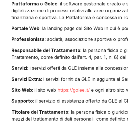
Piattaforma
o
Golee
: il software gestionale creato e
digitalizzazione di processi relativi alle aree organizza
finanziaria e sportiva. La Piattaforma è concessa in li
Portale Web
: la landing page del Sito Web in cui è pos
Professionista
: società, associazione sportiva o profe
Responsabile del Trattamento
: la persona fisica o g
Trattamento, come definito dall’art. 4, par. 1, n. 8) de
Servizi
: i servizi offerti da GLE insieme alla concessio
Servizi Extra
: i servizi forniti da GLE in aggiunta ai S
Sito Web
: il sito web
https://golee.it/
e ogni altro sito
Supporto
: il servizio di assistenza offerto da GLE al Cl
Titolare del Trattamento
: la persona fisica o giuridi
mezzi del trattamento di dati personali, come definito da