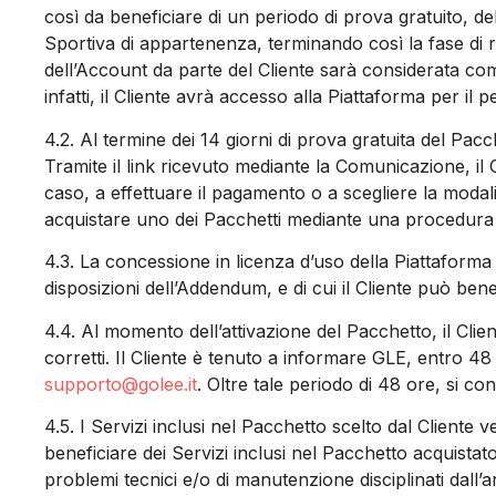
così da beneficiare di un periodo di prova gratuito, de
Sportiva di appartenenza, terminando così la fase di r
dell’Account da parte del Cliente sarà considerata come 
infatti, il Cliente avrà accesso alla Piattaforma per il 
4.2.
Al termine dei 14 giorni di prova gratuita del Pacc
Tramite il link ricevuto mediante la Comunicazione, il C
caso, a effettuare il pagamento o a scegliere la modali
acquistare uno dei Pacchetti mediante una procedura di
4.3.
La concessione in licenza d’uso della Piattaforma 
disposizioni dell’Addendum, e di cui il Cliente può ben
4.4.
Al momento dell’attivazione del Pacchetto, il Client
corretti. Il Cliente è tenuto a informare GLE, entro 48
supporto@golee.it
. Oltre tale periodo di 48 ore, si co
4.5.
I Servizi inclusi nel Pacchetto scelto dal Cliente 
beneficiare dei Servizi inclusi nel Pacchetto acquistato
problemi tecnici e/o di manutenzione disciplinati dall’ar