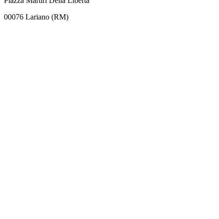
Piazza Martiri Della Libertà
00076 Lariano (RM)