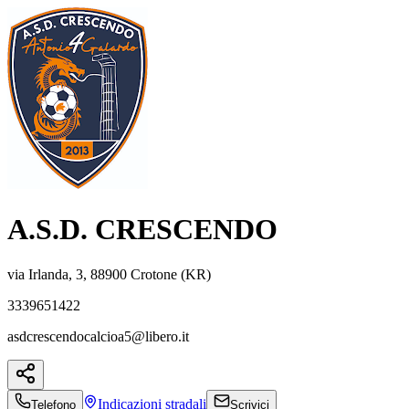
A.S.D. CRESCENDO
via Irlanda, 3, 88900 Crotone (KR)
3339651422
asdcrescendocalcioa5@libero.it
Indicazioni
stradali
Telefono
Scrivici