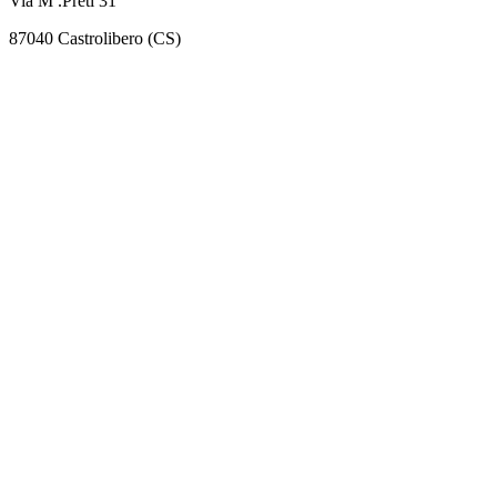
Via M .Preti 31
87040 Castrolibero (CS)