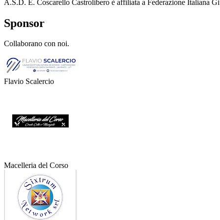
A.S.D. E. Coscarello Castrolibero è affiliata a Federazione Italiana G
Sponsor
Collaborano con noi.
Flavio Scalercio
Macelleria del Corso