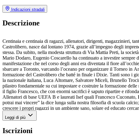
Indicazioni stradali
Descrizione
Centinaia e centinaia di ragazzi, allenatori, dirigenti, magazzinieri, t
Castrolibero, nasce dal lontano 1974, grazie all’impegno degli imprend
stessa. Da subito, nella modesta struttura di Via Mattia Preti, la soci
Mario Dodaro, Eugenio Coscarello ha continuato a investire sempre di pi
manifestazione che nel corso degli anni era diventata il fiore all’occhi
sbarcare a Toronto, varcando l’oceano per organizzare il Torneo in Am
formazione del Castrolibero che batté in finale i Dixie. Tanti sono i
la nazionale italiana, Luca Altomare, Salvatore Miceli, Brunello Trocin
pilastro fondamentale su cui impostare e costruire la formazione delle
il figlio Francesco, che con enormi sacrifici è saputo ripartire e rifon
Allenatori di base UEFA B e laureati Isef quali Francesco Cuconato, F
potrai mai vincere” la dice lunga sulla nostra filosofia di scuola calcio;
crescere i propri ragazzi in un ambiente sano, solare ed educato cercando
matura nel nostro Settore Giovanile ha, tra le caratteristiche principali, 
Leggi di più
mezzi migliori per aiutare gli adolescenti a crescere, a migliorarsi, ins
orgoglioso di giocare nella nostra scuola calcio, come si evince dalle n
Iscrizioni
livello ex élite; svolge la sua attività nella struttura del campo comun
Eccellenza Femminile, inoltre ai vari tornei giovanili organizzati dalle 