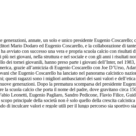
ante generazioni, annate, un solo e unico presidente Eugenio Coscarello; 
itori Mario Dodaro ed Eugenio Coscarello, e la collaborazione di tante 
età ha avviato con successo una vera e propria scuola calcio con risulta
ù nei giovani, nella struttura e nel sociale e con gli anni i risultati 
ello dei tornei giovanili, hanno preso parte i giovani dell’Inter, nel 198
erica, grazie all’amicizia di Eugenio Coscarello con Joe D’Urso, Adamo 
 giovani che Eugenio Coscarello ha lanciato nel panorama calcistico na
i; questi ragazzi sono i migliori ambasciatori dei sani valori e dell’eti
 nuove generazioni. Dopo la prematura scomparsa del presidente Eugenio C
dare la scuola calcio che porta il nome del padre, dove gravitano circa 1
abio Leonetti, Eugenio Pagliaro, Sandro Pedicone, Flavio Filice, Guido
 scopo principale della società non è solo quello della crescita calcistica
 di inculcare valori e regole utili per il lungo percorso sia sportivo sia p
il senso di appartenenza e la cultura del lavoro oltre allo spirito di sacri
omma, a diventare uomini; l’ambiente familiare creato all’interno della so
umerose adesioni alle nostre innumerevoli iniziative. La società è affili
ale Mario Dodaro di Castrolibero e partecipa a tutti i campionati giovani
società alle quali l’Eugenio Coscarello porta rispetto.