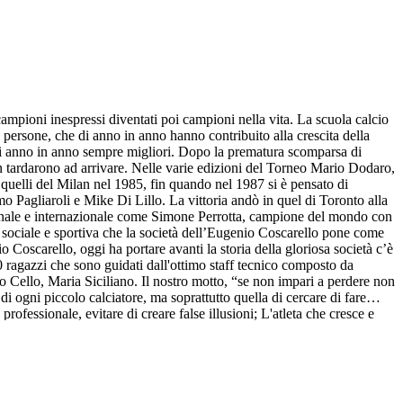
campioni inespressi diventati poi campioni nella vita. La scuola calcio
persone, che di anno in anno hanno contribuito alla crescita della
ti di anno in anno sempre migliori. Dopo la prematura scomparsa di
non tardarono ad arrivare. Nelle varie edizioni del Torneo Mario Dodaro,
3, quelli del Milan nel 1985, fin quando nel 1987 si è pensato di
Pagliaroli e Mike Di Lillo. La vittoria andò in quel di Toronto alla
zionale e internazionale come Simone Perrotta, campione del mondo con
ca sociale e sportiva che la società dell’Eugenio Coscarello pone come
oscarello, oggi ha portare avanti la storia della gloriosa società c’è
50 ragazzi che sono guidati dall'ottimo staff tecnico composto da
 Cello, Maria Siciliano. Il nostro motto, “se non impari a perdere non
 di ogni piccolo calciatore, ma soprattutto quella di cercare di fare
rofessionale, evitare di creare false illusioni; L'atleta che cresce e
ficio e la passione; siamo convinti che l'attività sportiva sia uno dei
cietà porta ognuno dei nostri iscritti a essere protagonista ed
ata alla F.I.G.C. e alla UISP, è riconosciuta come Scuola calcio di 3°
li organizzati da queste stesse federazioni, al campionato Regionale di