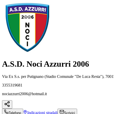
A.S.D. Noci Azzurri 2006
Via Ex S.s. per Putignano (Stadio Comunale "De Luca Resta"), 70
3355319681
nociazzurri2006@hotmail.it
Indicazioni
stradali
Telefono
Scrivici