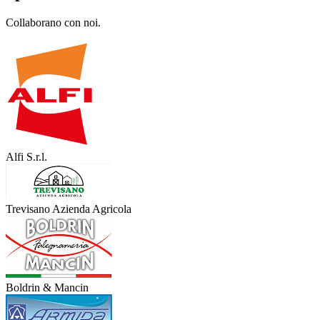
Collaborano con noi.
Alfi S.r.l.
Trevisano Azienda Agricola
Boldrin & Mancin