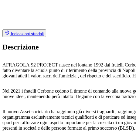
Indicazioni stradali
Descrizione
AFRAGOLA 92 PROJECT nasce nel lontano 1992 dai fratelli Cerbone, soc
fatto diventare la scuola punto di riferimento della provincia di Napoli.
giovani atleti i valori sacri dell'amicizia , del rispetto e del sacrifici
Nel 2021 i fratelli Cerbone cedono il timone di comando alla nuova g
nuove idee , mantenendo però intatto il legame con la vecchia tradizione 
Il nuovo Asset societario ha raggiunto già diversi traguardi , raggiu
organigramma esclusivamente tecnici qualificati e di praticare ed insegna
sport per rafforzare ogni aspetto importante per la crescita di un giovan
presenti in società e delle persone formate al primo soccorso (BLSD).