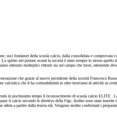
i fondatori della scuola calcio, dalla consolidata e comprovata compete
 Lo spirito nel portare avanti la società è stato sempre lo stesso quello 
o. Hanno ottenuto molteplici vittorie sia sul campo che fuori, ottenendo di
enerazione che grazie al nuovo presidente della società Francesco Russ
calcistica che li ha contraddistinti in oltre trent'anni di attività su cen
ngendo in pochissimo tempo il riconoscimento di scuola calcio ELITE . La
re il calcio secondo le direttive della Figc. Inoltre sono state inserite 
e atleta a partire dalla tenera età. Vengono inoltre confermati i preparator