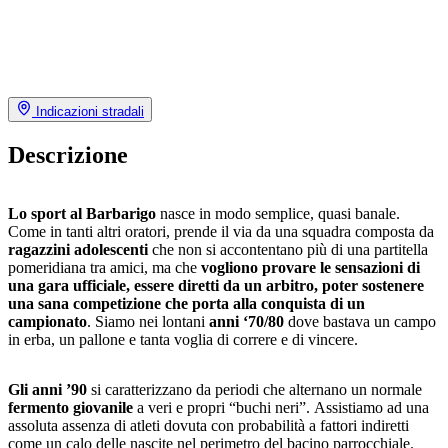
Indicazioni stradali
Descrizione
Lo sport al Barbarigo
nasce in modo semplice, quasi banale.
Come in tanti altri oratori, prende il via da una squadra composta da
ragazzini adolescenti
che non si accontentano più di una partitella
pomeridiana tra amici, ma che
vogliono provare le sensazioni di
una gara ufficiale, essere diretti da un arbitro, poter sostenere
una sana competizione che porta alla conquista di un
campionato
. Siamo nei lontani
anni ‘70/80
dove bastava un campo
in erba, un pallone e tanta voglia di correre e di vincere.
Gli anni ’90
si caratterizzano da periodi che alternano un normale
fermento giovanile
a veri e propri “buchi neri”. Assistiamo ad una
assoluta assenza di atleti dovuta con probabilità a fattori indiretti
come un calo delle nascite nel perimetro del bacino parrocchiale.