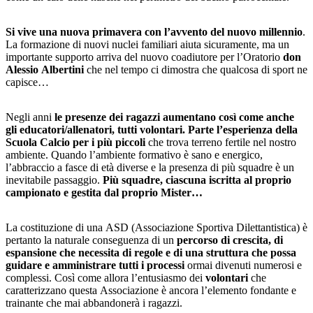
Si vive una nuova primavera con l’avvento del nuovo millennio
.
La formazione di nuovi nuclei familiari aiuta sicuramente, ma un
importante supporto arriva del nuovo coadiutore per l’Oratorio
don
Alessio Albertini
che nel tempo ci dimostra che qualcosa di sport ne
capisce…
Negli anni
le presenze dei ragazzi aumentano così come anche
gli educatori/allenatori, tutti volontari. Parte l’esperienza della
Scuola Calcio per i più piccoli
che trova terreno fertile nel nostro
ambiente. Quando l’ambiente formativo è sano e energico,
l’abbraccio a fasce di età diverse e la presenza di più squadre è un
inevitabile passaggio.
Più squadre, ciascuna iscritta al proprio
campionato e gestita dal proprio Mister…
La costituzione di una ASD (Associazione Sportiva Dilettantistica) è
pertanto la naturale conseguenza di un
percorso di crescita, di
espansione che necessita di regole e di una struttura che possa
guidare e amministrare tutti i processi
ormai divenuti numerosi e
complessi. Così come allora l’entusiasmo dei
volontari
che
caratterizzano questa Associazione è ancora l’elemento fondante e
trainante che mai abbandonerà i ragazzi.