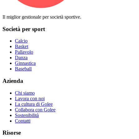
Il miglior gestionale per società sportive.
Società per sport
Calcio
Basket
Pallavolo
Danza
Ginnastica
Baseball
Azienda
Chi siamo
Lavora con noi
La cultura di Golee
Collabora con Golee
Sostenibilità
Contatti
Risorse