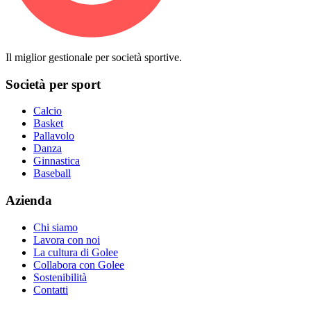
Il miglior gestionale per società sportive.
Società per sport
Calcio
Basket
Pallavolo
Danza
Ginnastica
Baseball
Azienda
Chi siamo
Lavora con noi
La cultura di Golee
Collabora con Golee
Sostenibilità
Contatti