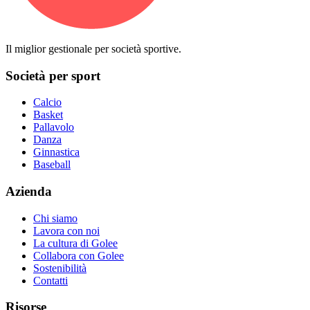
Il miglior gestionale per società sportive.
Società per sport
Calcio
Basket
Pallavolo
Danza
Ginnastica
Baseball
Azienda
Chi siamo
Lavora con noi
La cultura di Golee
Collabora con Golee
Sostenibilità
Contatti
Risorse