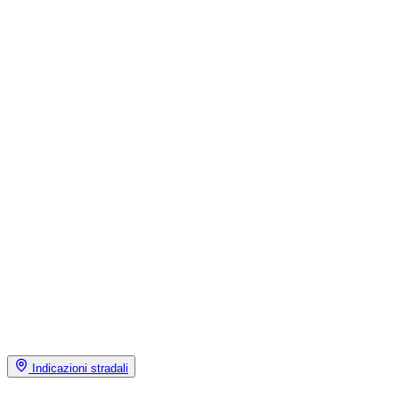
Indicazioni stradali