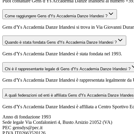
Puoi contattare Gens d'Ys Accademia Danze Irlandesi al numero +3
Come raggiungere Gens d'Ys Accademia Danze Irlandesi ?
Gens d'Ys Accademia Danze Irlandesi si trova in Via Giovanni Durando
Quando è stata fondata Gens d'Ys Accademia Danze Irlandesi ?
Gens d'Ys Accademia Danze Irlandesi è stata fondata nel 1993.
Chi è il rappresentante legale di Gens d'Ys Accademia Danze Irlandesi ?
Gens d'Ys Accademia Danze Irlandesi è rappresentata legalmente da
A quali federazioni od enti è affiliata Gens d'Ys Accademia Danze Irlandes
Gens d'Ys Accademia Danze Irlandesi è affiliata a Centro Sportivo E
Anno di fondazione
1993
Sede legale
Via Confalonieri 4, Busto Arsizio 21052 (VA)
PEC
gensdys@pec.it
P.IVA
IT02663520126