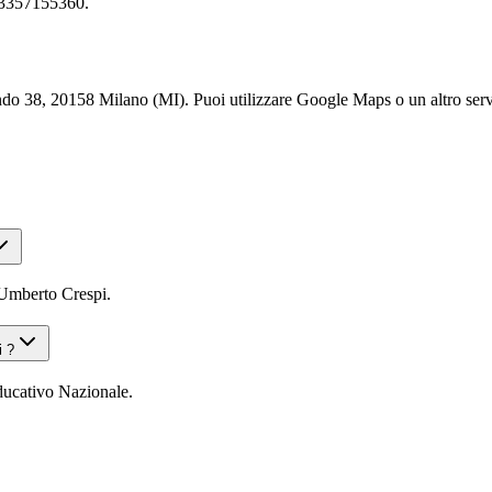
93357155360.
 38, 20158 Milano (MI). Puoi utilizzare Google Maps o un altro serviz
 Umberto Crespi.
i ?
ducativo Nazionale.