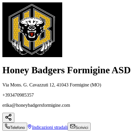
Honey Badgers Formigine ASD
Via Mons. G. Cavazzuti 12, 41043 Formigine (MO)
+393470985357
erika@honeybadgersformigine.com
Indicazioni
stradali
Telefono
Scrivici