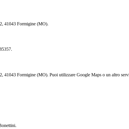
12, 41043 Formigine (MO).
85357.
41043 Formigine (MO). Puoi utilizzare Google Maps o un altro servizi
onettini.