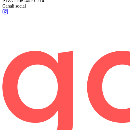
P.IVA
IT08240291214
Canali social