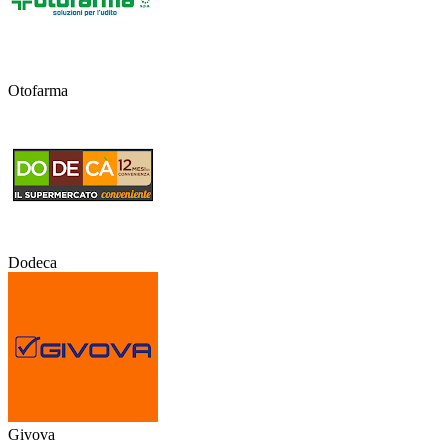
Otofarma
Dodeca
Givova