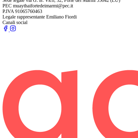
Sede legale
via G. B. Vico, 32, Forte dei Marmi 55042 (LU)
PEC
muaythaifortedeimarmi@pec.it
P.IVA
91065760463
Legale rappresentante
Emiliano Fiordi
Canali social