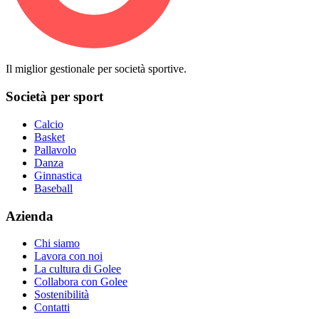
Il miglior gestionale per società sportive.
Società per sport
Calcio
Basket
Pallavolo
Danza
Ginnastica
Baseball
Azienda
Chi siamo
Lavora con noi
La cultura di Golee
Collabora con Golee
Sostenibilità
Contatti