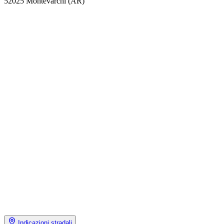
52025 Montevarchi (AR)
Indicazioni stradali